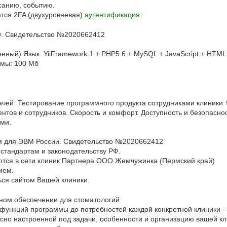
исанию, событию.
тся 2FA (двухуровневая)
аутентификация
.
О. Свидетельство №2020662412
нный) Язык: YiiFramework 1 + PHP5.6 + MySQL + JavaScript + HTM
ммы: 100 Мб
рачей. Тестирование программного продукта сотрудниками клиники
ентов и сотрудников. Скорость и комфорт. Доступность и безопасно
ми.
м для ЭВМ России. Свидетельство №2020662412
стандартам и законодательству РФ.
ются в сети клиник Партнера ООО Жемчужинка (Пермский край)
ием.
ся сайтом Вашей клиники.
ном обеспечении для стоматологий
 функций программы до потребностей каждой конкретной клиники -
сно настроенной под задачи, особенности и организацию вашей кл