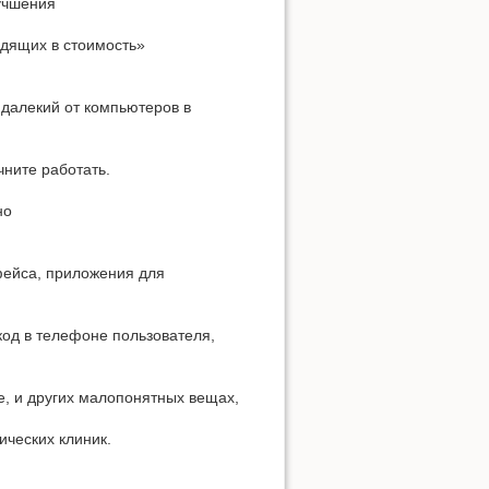
учшения
одящих в стоимость»
 далекий от компьютеров в
чните работать.
но
фейса, приложения для
код в телефоне пользователя,
е, и других малопонятных вещах,
ических клиник.