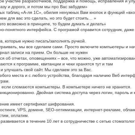
ое участие разработчиков, поддержка и помощь, исправления и ул
разу и дорого, и потом мы про Вас забудем»
ых таблиц «А-ля 1С», обилия ненужных Вам кнопок и функций «вх
ем для вас это сделать, но это будет стоить… »
это возможно в принципе, то будем думать и делать»
но-понятного интерфейса. С програмой справится сотрудник, даже
в, которые нужно писать/заполнять ручкой.
траивать, мы все сделаем сами. Просто включите компьютеры и на
нал записи на прием. Он больше не нужен
ся об отчетах, оповещениях – все, что можно, уже автоматизирова
ются к программе, квитанции и чеки хранятся тут и там
и улучшать свой сайт. Мы сделаем это за Вас.
бого места и с любого устройства, благодаря наличию Веб интер
грам.
 если сломаются компьютеры. В компьютере ничего не хранится.
кционированно. Двойная система доступа через логин, пароль и 
нение имеет сертификат шифрования.
хостинге, VPS, домене, SEO-оптимизации, интернет-рекламе, облак
стим, оплатим.
 развивается в течение 10 лет в сотрудничестве с сетью стоматолог