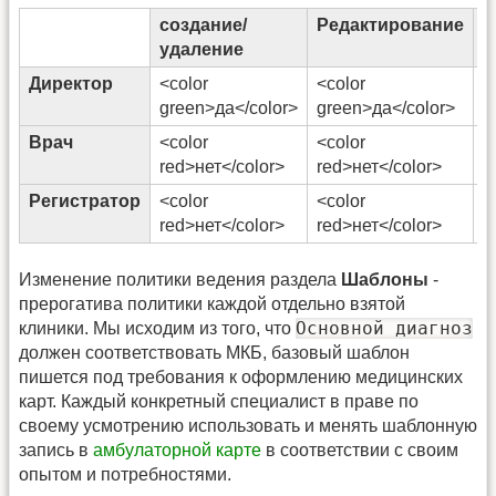
создание/
Редактирование
П
удаление
Директор
<color
<color
<
green>да</color>
green>да</color>
g
Врач
<color
<color
<
red>нет</color>
red>нет</color>
g
Регистратор
<color
<color
<
red>нет</color>
red>нет</color>
g
Изменение политики ведения раздела
Шаблоны
-
прерогатива политики каждой отдельно взятой
Основной диагноз
клиники. Мы исходим из того, что
должен соответствовать МКБ, базовый шаблон
пишется под требования к оформлению медицинских
карт. Каждый конкретный специалист в праве по
своему усмотрению использовать и менять шаблонную
запись в
амбулаторной карте
в соответствии с своим
опытом и потребностями.